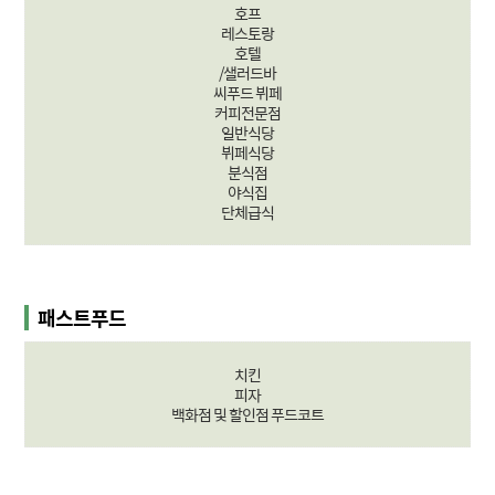
호프
레스토랑
호텔
/샐러드바
씨푸드 뷔페
커피전문점
일반식당
뷔페식당
분식점
야식집
단체급식
패스트푸드
치킨
피자
백화점 및 할인점 푸드코트