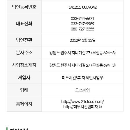
법인등록번호
141211-0059042
033-744-6671
대표전화
033-747-9989
080-727-3355
법인전환
2012년 1월 13일
본사주소
강원도 원주시 지니기길 27 (무실동 694--3)
사업장소재지
강원도 원주시 지니기길 27 (무실동 694--3)
계열사
미투치킨&피자 체인사업부
업태
도,소매업
http://www.21cfood.com/
홈페이지
http://미투치킨앤피자.kr